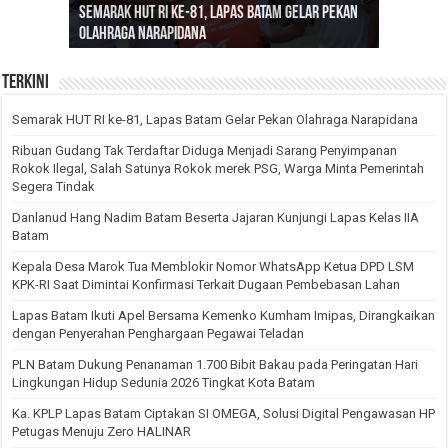
Semarak HUT RI ke-81, Lapas Batam Gelar Pekan
Satunya Rokok merek PSG, Warga Minta
Danlanud Hang Nadim Batam Beserta Jajaran
Kumham Imipas, Dirangkaikan dengan
pada Peringatan Hari Lingkungan Hidup Sedunia
Olahraga Narapidana
Pemerintah Segera Tindak
Kunjungi Lapas Kelas IIA Batam
Penyerahan Penghargaan Pegawai Teladan
2026 Tingkat Kota Batam
Terkini
Semarak HUT RI ke-81, Lapas Batam Gelar Pekan Olahraga Narapidana
Ribuan Gudang Tak Terdaftar Diduga Menjadi Sarang Penyimpanan
Rokok Ilegal, Salah Satunya Rokok merek PSG, Warga Minta Pemerintah
Segera Tindak
Danlanud Hang Nadim Batam Beserta Jajaran Kunjungi Lapas Kelas IIA
Batam
Kepala Desa Marok Tua Memblokir Nomor WhatsApp Ketua DPD LSM
KPK-RI Saat Dimintai Konfirmasi Terkait Dugaan Pembebasan Lahan
Lapas Batam Ikuti Apel Bersama Kemenko Kumham Imipas, Dirangkaikan
dengan Penyerahan Penghargaan Pegawai Teladan
PLN Batam Dukung Penanaman 1.700 Bibit Bakau pada Peringatan Hari
Lingkungan Hidup Sedunia 2026 Tingkat Kota Batam
Ka. KPLP Lapas Batam Ciptakan SI OMEGA, Solusi Digital Pengawasan HP
Petugas Menuju Zero HALINAR