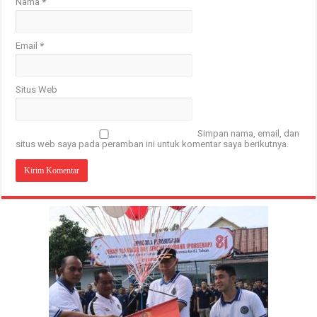
Nama
*
Email
*
Situs Web
Simpan nama, email, dan
situs web saya pada peramban ini untuk komentar saya berikutnya.
Ribuan Gudang Tak Terdaftar Diduga Menjadi
Sarang Penyimpanan Rokok Ilegal, Salah
Lapas Batam Ikuti Apel Bersama Kemenko
PLN Batam Dukung Penanaman 1.700 Bibit Bakau