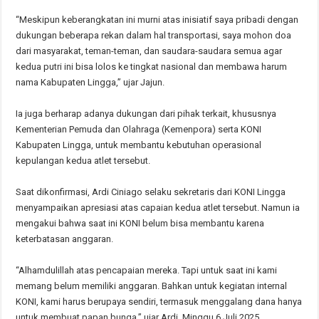
“Meskipun keberangkatan ini murni atas inisiatif saya pribadi dengan
dukungan beberapa rekan dalam hal transportasi, saya mohon doa
dari masyarakat, teman-teman, dan saudara-saudara semua agar
kedua putri ini bisa lolos ke tingkat nasional dan membawa harum
nama Kabupaten Lingga,” ujar Jajun.
Ia juga berharap adanya dukungan dari pihak terkait, khususnya
Kementerian Pemuda dan Olahraga (Kemenpora) serta KONI
Kabupaten Lingga, untuk membantu kebutuhan operasional
kepulangan kedua atlet tersebut.
Saat dikonfirmasi, Ardi Ciniago selaku sekretaris dari KONI Lingga
menyampaikan apresiasi atas capaian kedua atlet tersebut. Namun ia
mengakui bahwa saat ini KONI belum bisa membantu karena
keterbatasan anggaran.
“Alhamdulillah atas pencapaian mereka. Tapi untuk saat ini kami
memang belum memiliki anggaran. Bahkan untuk kegiatan internal
KONI, kami harus berupaya sendiri, termasuk menggalang dana hanya
untuk membuat papan bunga,” ujar Ardi. Minggu 6 Juli 2025