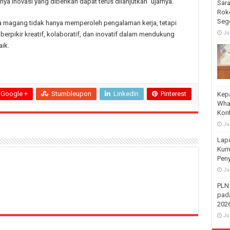
 inovasi yang diberikan dapat terus dilanjutkan” ujarnya.
Sara
Rok
Seg
rta magang tidak hanya memperoleh pengalaman kerja, tetapi
Ju
kir kreatif, kolaboratif, dan inovatif dalam mendukung
ik.
Google +
Stumbleupon
LinkedIn
Pinterest
Kep
Wha
Kon
Ju
Lap
Kum
Pen
Ju
PLN
pada
2026
Ju