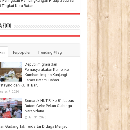
 Peringatan Hari Lingkungan Hidup Sedunia
 Tingkat Kota Batam
a Foto
kini
Terpopuler
Trending #Tag
Deputi Imigrasi dan
Pemasyarakatan Kemenko
Kumham Imipas Kunjungi
Lapas Batam, Bahas
staying dan KUHP Baru
ustus 7, 2026
Semarak HUT RI ke-81, Lapas
Batam Gelar Pekan Olahraga
Narapidana
Juli 31, 2026
an Gudang Tak Terdaftar Diduga Menjadi