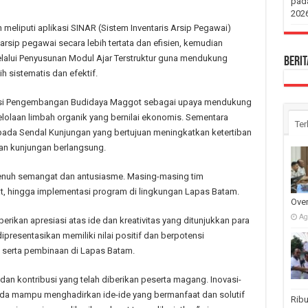
pada
2026
meliputi aplikasi SINAR (Sistem Inventaris Arsip Pegawai)
sip pegawai secara lebih tertata dan efisien, kemudian
elalui Penyusunan Modul Ajar Terstruktur guna mendukung
Berit
 sistematis dan efektif.
ovasi Pengembangan Budidaya Maggot sebagai upaya mendukung
olaan limbah organik yang bernilai ekonomis. Sementara
Ter
ada Sendal Kunjungan yang bertujuan meningkatkan ketertiban
n kunjungan berlangsung.
enuh semangat dan antusiasme. Masing-masing tim
t, hingga implementasi program di lingkungan Lapas Batam.
Over
Ag
rikan apresiasi atas ide dan kreativitas yang ditunjukkan para
presentasikan memiliki nilai positif dan berpotensi
 serta pembinaan di Lapas Batam.
dan kontribusi yang telah diberikan peserta magang. Inovasi-
uda mampu menghadirkan ide-ide yang bermanfaat dan solutif
Ribu