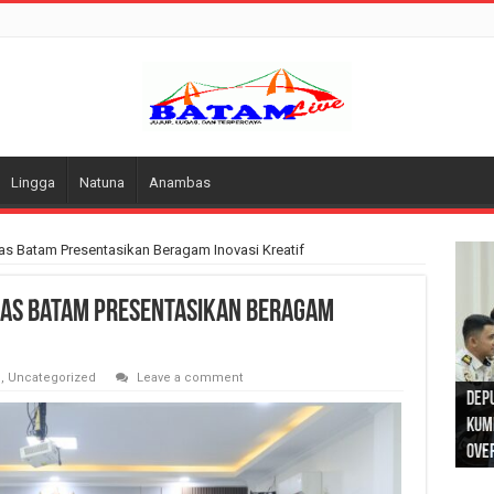
Lingga
Natuna
Anambas
as Batam Presentasikan Beragam Inovasi Kreatif
pas Batam Presentasikan Beragam
Ribu
i
,
Uncategorized
Leave a comment
Dep
Sar
Lapa
Kumh
Sema
Sat
Dan
Kum
Over
Ola
Pem
Kunj
Pen