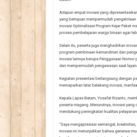
Adapun empat inovasi yang dipresentasikan 
yang bertujuan mempermudah pengelolaan ar
inovasi Optimalisasi Program Kejar Paket m
proses pembelajaran warga binaan agar lebih
Selain itu, peserta juga menghadirkan in
program pembinaan kemandirian dan pengel
inovasi lainnya berupa Penggunaan Nomor p
dan mempermudah pengawasan saat layana
Kegiatan presentasi berlangsung dengan p
memaparkan latar belakang inovasi, manfaa
Kepala Lapas Batam, Yosafat Rizanto, membe
peserta magang. Menurutnya, inovasi yang di
mendukung peningkatan kualitas pelayanan
“Saya mengapresiasi semangat, kreativitas, 
inovasi ini menunjukkan bahwa generasi m