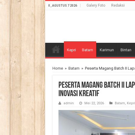
Galery Foto
Redaksi
0 , AGUSTUS 7 2026
Kepri
Batam
Karimun
Bintan
Home
»
Batam
»
Peserta Magang Batch II Lap
Peserta Magang Batch II La
Inovasi Kreatif
admin
Mei 22, 2026
Batam
,
Kepr