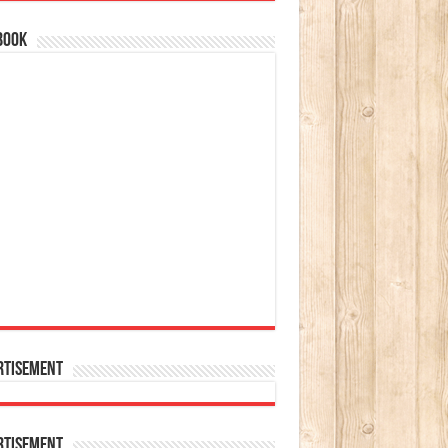
book
rtisement
rtisement