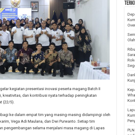
Terki
Dep
Kum
Over
Sema
Ola
Ribu
Sara
Rok
Seg
Dan
Kunj
elar kegiatan presentasi inovasi peserta magang Batch II
Kep
Wha
reativitas, dan kontribusi nyata terhadap peningkatan
Kon
 (22/5).
Lap
ibagi ke dalam empat tim yang masing-masing didampingi oleh
Kum
Pen
Alkarim, Vega Adi Maulana, dan Dwi Purwanto. Setiap tim
dan pengembangan selama menjalani masa magang di Lapas
PLN