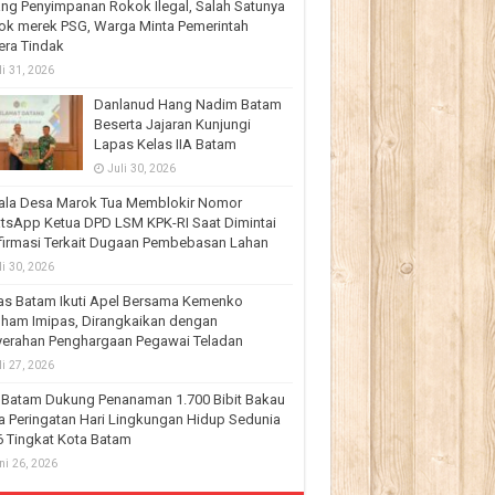
ng Penyimpanan Rokok Ilegal, Salah Satunya
ok merek PSG, Warga Minta Pemerintah
era Tindak
li 31, 2026
Danlanud Hang Nadim Batam
Beserta Jajaran Kunjungi
Lapas Kelas IIA Batam
Juli 30, 2026
ala Desa Marok Tua Memblokir Nomor
tsApp Ketua DPD LSM KPK-RI Saat Dimintai
firmasi Terkait Dugaan Pembebasan Lahan
li 30, 2026
as Batam Ikuti Apel Bersama Kemenko
ham Imipas, Dirangkaikan dengan
yerahan Penghargaan Pegawai Teladan
li 27, 2026
 Batam Dukung Penanaman 1.700 Bibit Bakau
 Peringatan Hari Lingkungan Hidup Sedunia
 Tingkat Kota Batam
ni 26, 2026