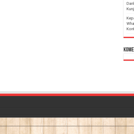
Dan
Kunj
Kep
Wha
Kon
Kome