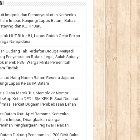
ni
uti Imigrasi dan Pemasyarakatan Kemenko
ham Imipas Kunjungi Lapas Batam, Bahas
staying dan KUHP Baru
rak HUT RI ke-81, Lapas Batam Gelar Pekan
hraga Narapidana
an Gudang Tak Terdaftar Diduga Menjadi
ng Penyimpanan Rokok Ilegal, Salah Satunya
ok merek PSG, Warga Minta Pemerintah
era Tindak
lanud Hang Nadim Batam Beserta Jajaran
ungi Lapas Kelas IIA Batam
ala Desa Marok Tua Memblokir Nomor
tsApp Ketua DPD LSM KPK-RI Saat Dimintai
firmasi Terkait Dugaan Pembebasan Lahan
as Batam Ikuti Apel Bersama Kemenko
ham Imipas, Dirangkaikan dengan
yerahan Penghargaan Pegawai Teladan
 Batam Dukung Penanaman 1.700 Bibit Bakau