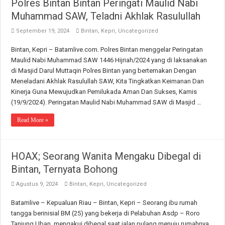
Polres Bintan Bintan Peringati Maulid Nabi
Muhammad SAW, Teladni Akhlak Rasulullah
September 19, 2024
Bintan
,
Kepri
,
Uncategorized
Bintan, Kepri – Batamlive.com. Polres Bintan menggelar Peringatan
Maulid Nabi Muhammad SAW 1446 Hijriah/2024 yang di laksanakan
di Masjid Darul Muttaqin Polres Bintan yang bertemakan Dengan
Meneladani Akhlak Rasulullah SAW, Kita Tingkatkan Keimanan Dan
Kinerja Guna Mewujudkan Pemilukada Aman Dan Sukses, Kamis
(19/9/2024). Peringatan Maulid Nabi Muhammad SAW di Masjid …
Read More »
HOAX; Seorang Wanita Mengaku Dibegal di
Bintan, Ternyata Bohong
Agustus 9, 2024
Bintan
,
Kepri
,
Uncategorized
Batamlive – Kepualuan Riau – Bintan, Kepri – Seorang ibu rumah
tangga berinisial BM (25) yang bekerja di Pelabuhan Asdp – Roro
Tanjung Uban, mengakui dibegal saat jalan pulang menuju rumahnya