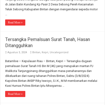
di Jalan Batin Kundang Kp Pasir 2 Desa Sebong Pereh Kecamatan
Teluk Sebong Kabupaten Bintan dengan mengendarai sepeda motor
…
Read More »
Tersangka Pemalsuan Surat Tanah, Hasan
Ditangguhkan
Agustus 3, 2024
Bintan
,
Kepri
,
Uncategorized
Batamlive – Kepulauan Riau – Bintan, Kepri – Tersangka dugaan
pemalsuan Surat Tanah HS Bin M (46) yang merupakan mantan PJ
Walikota Tanjungpinang ditangguhkan masa penahanannya dan
dikeluarkan dari ruang tahanan Polres Bintan, Sabtu (3/8/2024).
Kapolres Bintan AKBP Riky Iswoyo, S.I.K., M.M membenarkan melalui
Kasi Humas Polres Bintan Iptu Missyamsu …
Read More »