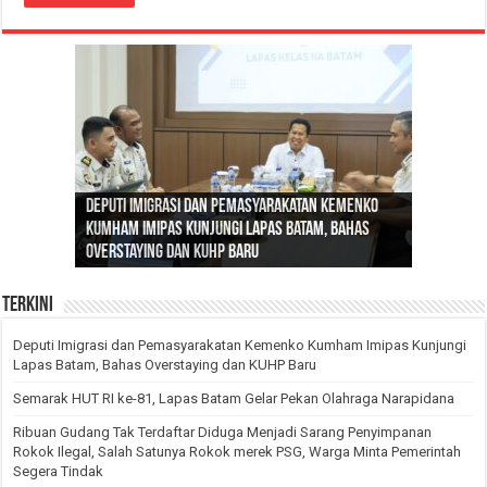
Ribuan Gudang Tak Terdaftar Diduga Menjadi
Deputi Imigrasi dan Pemasyarakatan Kemenko
Sarang Penyimpanan Rokok Ilegal, Salah
Lapas Batam Ikuti Apel Bersama Kemenko
Kumham Imipas Kunjungi Lapas Batam, Bahas
Semarak HUT RI ke-81, Lapas Batam Gelar Pekan
Satunya Rokok merek PSG, Warga Minta
Danlanud Hang Nadim Batam Beserta Jajaran
Kumham Imipas, Dirangkaikan dengan
Overstaying dan KUHP Baru
Olahraga Narapidana
Pemerintah Segera Tindak
Kunjungi Lapas Kelas IIA Batam
Penyerahan Penghargaan Pegawai Teladan
Terkini
Deputi Imigrasi dan Pemasyarakatan Kemenko Kumham Imipas Kunjungi
Lapas Batam, Bahas Overstaying dan KUHP Baru
Semarak HUT RI ke-81, Lapas Batam Gelar Pekan Olahraga Narapidana
Ribuan Gudang Tak Terdaftar Diduga Menjadi Sarang Penyimpanan
Rokok Ilegal, Salah Satunya Rokok merek PSG, Warga Minta Pemerintah
Segera Tindak