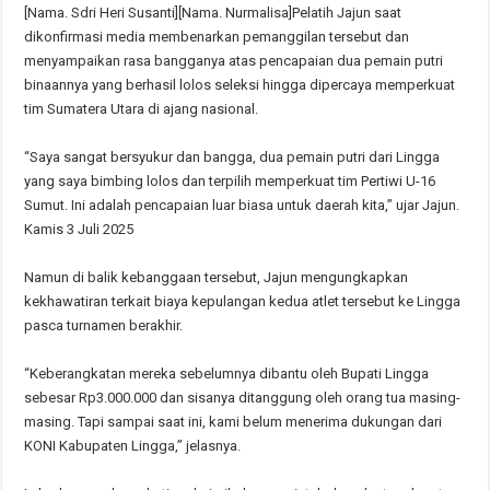
[Nama. Sdri Heri Susanti][Nama. Nurmalisa]Pelatih Jajun saat
dikonfirmasi media membenarkan pemanggilan tersebut dan
menyampaikan rasa bangganya atas pencapaian dua pemain putri
binaannya yang berhasil lolos seleksi hingga dipercaya memperkuat
tim Sumatera Utara di ajang nasional.
“Saya sangat bersyukur dan bangga, dua pemain putri dari Lingga
yang saya bimbing lolos dan terpilih memperkuat tim Pertiwi U-16
Sumut. Ini adalah pencapaian luar biasa untuk daerah kita,” ujar Jajun.
Kamis 3 Juli 2025
Namun di balik kebanggaan tersebut, Jajun mengungkapkan
kekhawatiran terkait biaya kepulangan kedua atlet tersebut ke Lingga
pasca turnamen berakhir.
“Keberangkatan mereka sebelumnya dibantu oleh Bupati Lingga
sebesar Rp3.000.000 dan sisanya ditanggung oleh orang tua masing-
masing. Tapi sampai saat ini, kami belum menerima dukungan dari
KONI Kabupaten Lingga,” jelasnya.